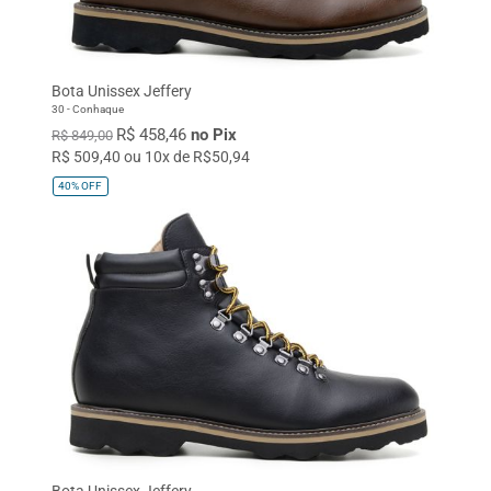
TAMANHO
32
33
34
35
36
Bota Unissex Jeffery
37
38
39
40
41
30 - Conhaque
R$ 458,46
no Pix
42
43
44
45
Único
R$ 849,00
R$ 509,40 ou 10x de R$50,94
40%
OFF
Bota Unissex Jeffery