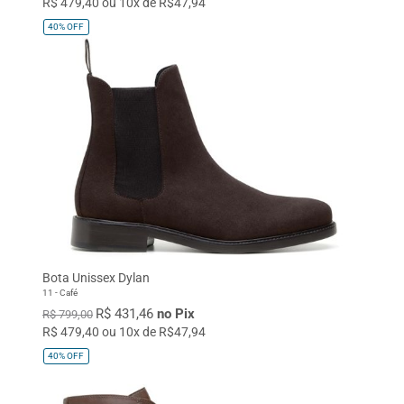
R$ 479,40 ou 10x de R$47,94
40%
OFF
Bota Unissex Dylan
11 - Café
R$ 431,46
no Pix
R$ 799,00
R$ 479,40 ou 10x de R$47,94
40%
OFF