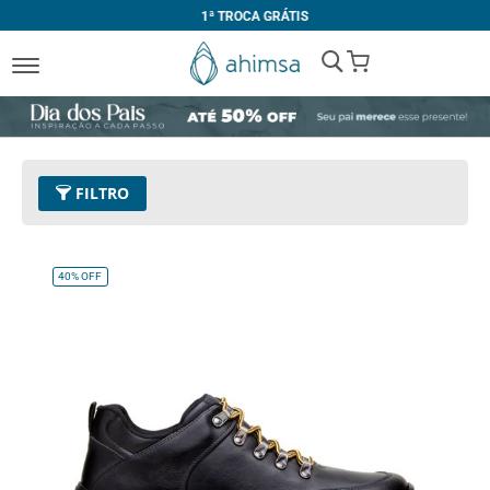
1ª TROCA GRÁTIS
My Cart
FILTRO
Cor
01 - Preto
Remover este Item
40%
OFF
Limpar Tudo
PREÇO
R$ 380,00
-
R$ 389,99
R$ 390,00
e acima
TAMANHO
32
33
34
35
36