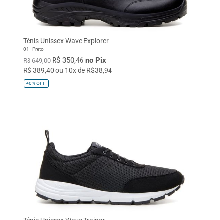
37
38
39
40
41
42
43
44
45
Único
Tênis Unissex Wave Explorer
01 - Preto
R$ 350,46
no Pix
R$ 649,00
R$ 389,40 ou 10x de R$38,94
40%
OFF
Tênis Unissex Wave Trainer