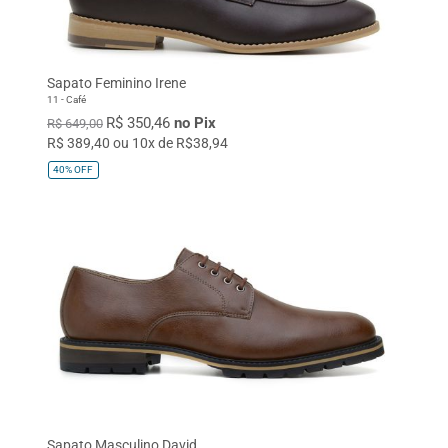
TAMANHO
32
33
34
35
36
Sapato Feminino Irene
37
38
39
40
41
11 - Café
R$ 350,46
no Pix
42
43
44
45
Único
R$ 649,00
R$ 389,40 ou 10x de R$38,94
40%
OFF
Sapato Masculino David