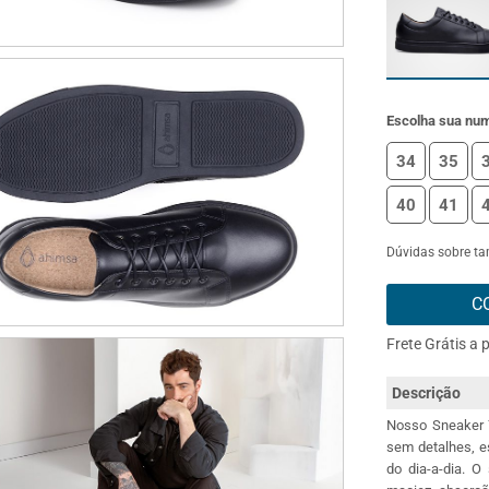
Escolha sua nu
34
35
40
41
Dúvidas sobre t
C
Frete Grátis a 
Descrição
Nosso Sneaker 7
sem detalhes, e
do dia-a-dia. 