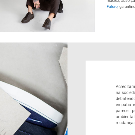
maciez, absorç
Futuro
, garantin
Acreditam
na socied
debatendo
empatia 
parecer 
ambienta
mudanças