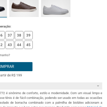
meração:
36
37
38
39
42
43
44
45
amanho?
OMPRAR
partir de R$ 199
72 é sinônimo de conforto, estilo e modernidade. Com um visual limpo e
sse tênis é de fácil combinação, podendo ser usado em todas as ocasiões
O solado de borracha combinado com a palmilha de biolátex adicionam a