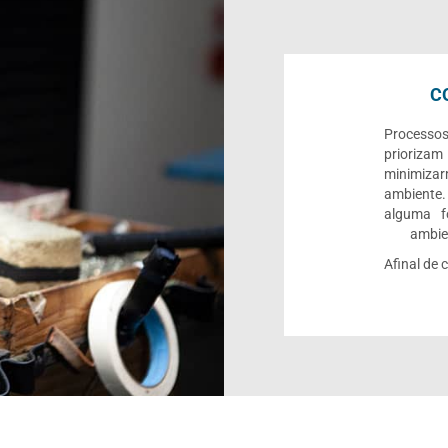
C
Processo
priorizam
minimiza
ambiente.
alguma f
ambien
Afinal de 