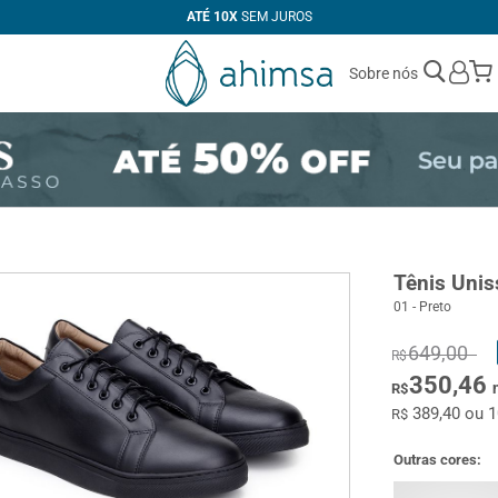
ATÉ 10X
SEM JUROS
Sobre nós
Tênis Unis
01 - Preto
649,00
R$
350,46
R$
389,40 ou 
R$
Outras cores: