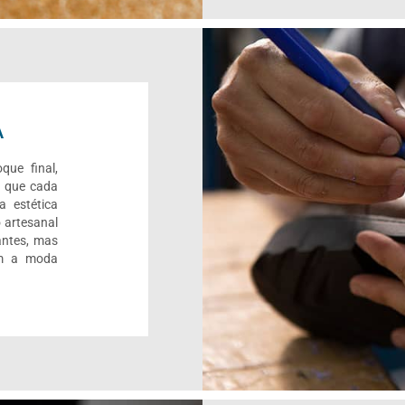
A
que final,
r que cada
a estética
 artesanal
antes, mas
om a moda