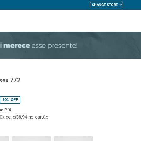
CHANGE STORE
My Cart
sex 772
40%
OFF
no PIX
10x de
38,94 no cartão
R$