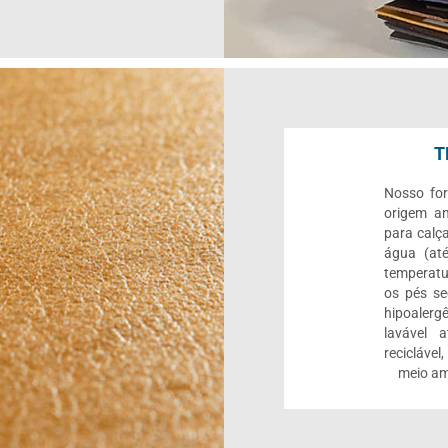
T
Nosso for
origem an
para calç
água (até
temperatu
os pés se
hipoalerg
lavável 
reciclável
meio am