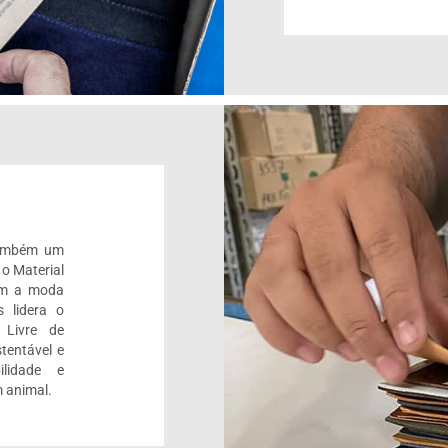
também um
 o Material
om a moda
 lidera o
 Livre de
tentável e
ilidade e
 animal.