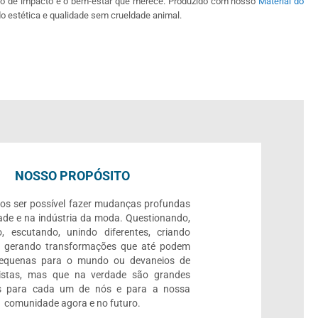
ão de impacto e o bem-estar que merece. Produzido com nosso
Material do
do estética e qualidade sem crueldade animal.
NOSSO PROPÓSITO
os ser possível fazer mudanças profundas
ade e na indústria da moda. Questionando,
, escutando, unindo diferentes, criando
e gerando transformações que até podem
pequenas para o mundo ou devaneios de
listas, mas que na verdade são grandes
 para cada um de nós e para a nossa
comunidade agora e no futuro.