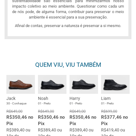
sustentabilidade são essenciais para minimizarmos nosso
impacto coletivo ao meio ambiente. Questionar como cada um
de nós pode, de alguma forma, contribuir para preservar o meio
ambiente é essencial para a sua preservação.
Afinal de contas, preservar a natureza é preservar a si mesmo.
QUEM VIU, VIU TAMBÉM
Jack
Noah
Harry
Liam
30 - Conhaque
01 - Preto
01 - Preto
01 - Preto
R$649,00
R$649,00
R$649,00
R$699,00
R$350,46 no
R$350,46 no
R$350,46 no
R$377,46 no
Pix
Pix
Pix
Pix
R$389,40 ou
R$389,40 ou
R$389,40 ou
R$419,40 ou