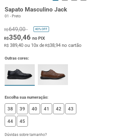
Sapato Masculino Jack
01 - Preto
649,00
40%
OFF
R$
350,46
no PIX
R$
389,40 ou 10x de
38,94 no cartão
R$
R$
Outras cores:
Escolha sua numeração:
38
39
40
41
42
43
44
45
Dúvidas sobre tamanho?