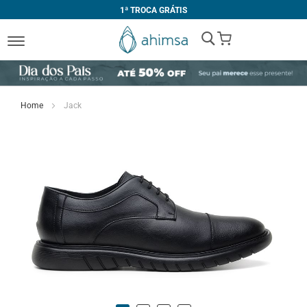
1ª TROCA GRÁTIS
My Cart
Home
Jack