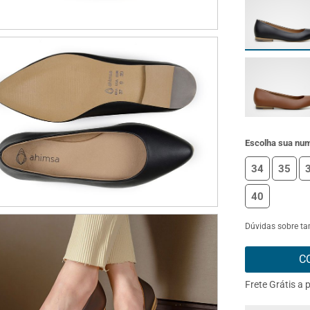
Escolha sua nu
34
35
40
Dúvidas sobre t
C
Frete Grátis a 