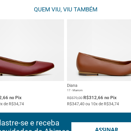
QUEM VIU, VIU TAMBÉM
Diana
17 - Marrom
,66 no Pix
R$312,66 no Pix
R$579,00
x de R$34,74
R$347,40 ou 10x de R$34,74
astre-se e receba
ASSINAR