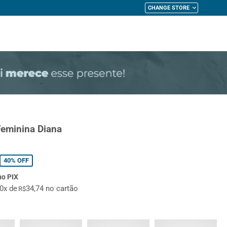
CHANGE STORE
My Cart
Feminina Diana
40%
OFF
no PIX
10x de
34,74 no cartão
R$