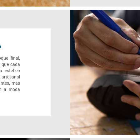
A
que final,
r que cada
a estética
 artesanal
antes, mas
om a moda