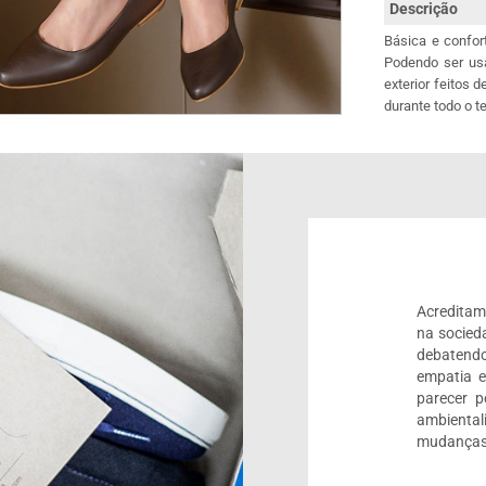
Descrição
Básica e confor
Podendo ser usa
exterior feitos 
durante todo o 
Acreditam
na socied
debatendo
empatia 
parecer 
ambienta
mudanças