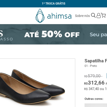
1ª TROCA GRÁTIS
Sobre nós
Sapatilha 
01 - Preto
579,00
R$
312,66
R$
347,40 ou 
R$
Outras cores: