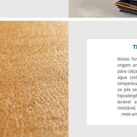
T
Nosso for
origem an
para calç
água (até
temperatu
os pés se
hipoalerg
lavável 
reciclável
meio am