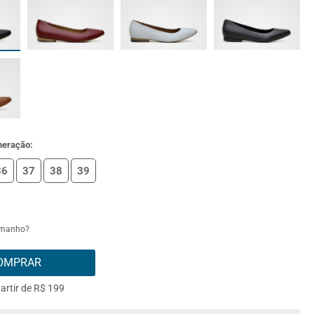
meração:
36
37
38
39
amanho?
OMPRAR
partir de R$ 199