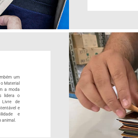
também um
 o Material
om a moda
 lidera o
 Livre de
tentável e
ilidade e
 animal.