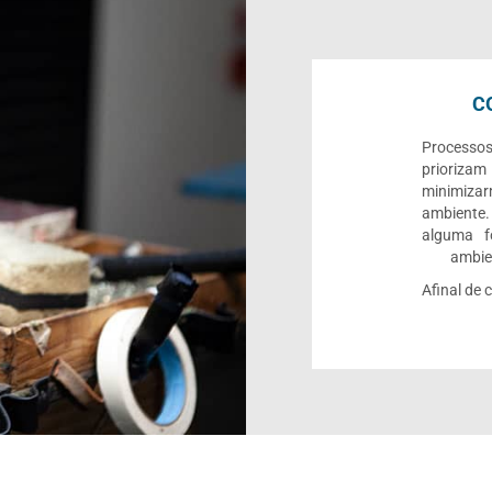
C
Processo
priorizam
minimiza
ambiente.
alguma f
ambien
Afinal de 