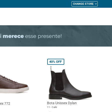
CHANGE STORE
My Cart
40%
OFF
Bota Unissex Dylan
sex 772
11 - Café