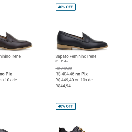
40%
OFF
inino Irene
Sapato Feminino Irene
01 - Preto
R$ 749,00
no Pix
R$ 404,46
no Pix
ou 10x de
R$ 449,40 ou 10x de
R$44,94
40%
OFF