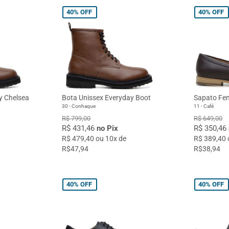
40%
OFF
40%
OFF
y Chelsea
Bota Unissex Everyday Boot
Sapato Fem
30 - Conhaque
11 - Café
R$ 799,00
R$ 649,00
R$ 431,46
no Pix
R$ 350,46
R$ 479,40 ou 10x de
R$ 389,40 
R$47,94
R$38,94
40%
OFF
40%
OFF