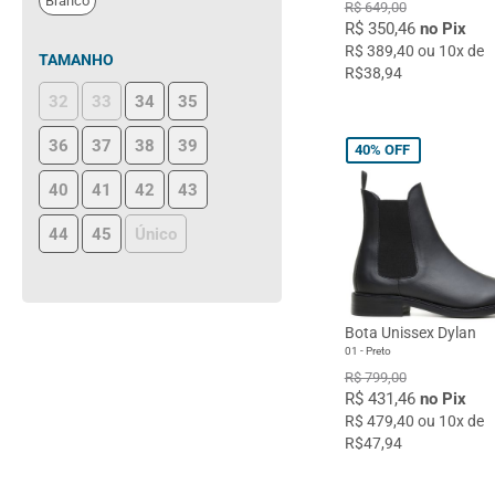
Branco
R$ 649,00
R$ 350,46
no Pix
R$ 389,40 ou 10x de
TAMANHO
R$38,94
32
33
34
35
36
37
38
39
40%
OFF
40
41
42
43
44
45
Único
Bota Unissex Dylan
01 - Preto
R$ 799,00
R$ 431,46
no Pix
R$ 479,40 ou 10x de
R$47,94