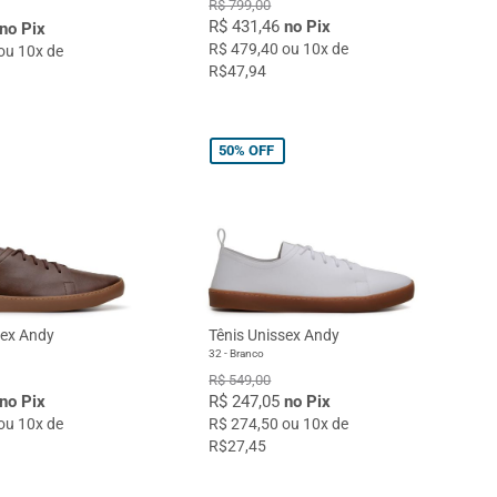
R$ 799,00
R$ 431,46
no Pix
no Pix
R$ 479,40 ou 10x de
ou 10x de
R$47,94
50%
OFF
sex Andy
Tênis Unissex Andy
32 - Branco
R$ 549,00
no Pix
R$ 247,05
no Pix
ou 10x de
R$ 274,50 ou 10x de
R$27,45