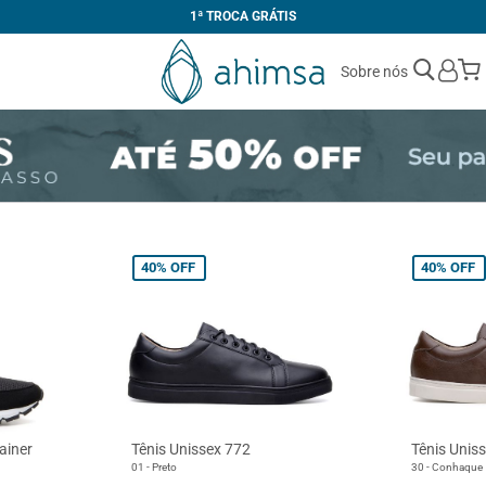
1ª TROCA GRÁTIS
Sobre nós
40%
OFF
40%
OFF
ainer
Tênis Unissex 772
Tênis Unis
01 - Preto
30 - Conhaque