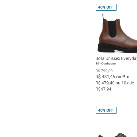
40%
OFF
Bota Unissex Everyda
30 - Conhaque
R$ 799,00
R$ 431,46
no Pix
R$ 479,40 ou 10x de
R$47,94
40%
OFF