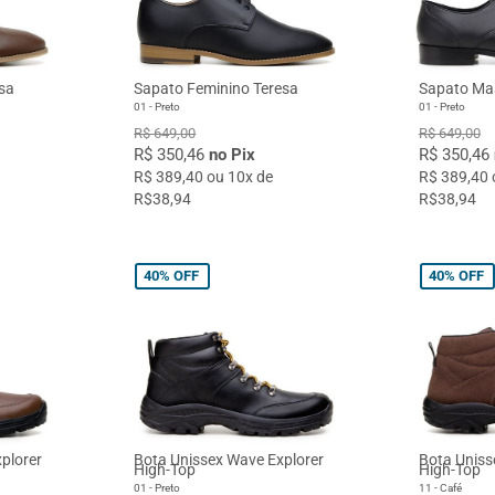
sa
Sapato Feminino Teresa
Sapato Mas
01 - Preto
01 - Preto
R$ 649,00
R$ 649,00
R$ 350,46
no Pix
R$ 350,46
R$ 389,40 ou 10x de
R$ 389,40 
R$38,94
R$38,94
40%
OFF
40%
OFF
plorer
Bota Unissex Wave Explorer
Bota Uniss
High-Top
High-Top
01 - Preto
11 - Café