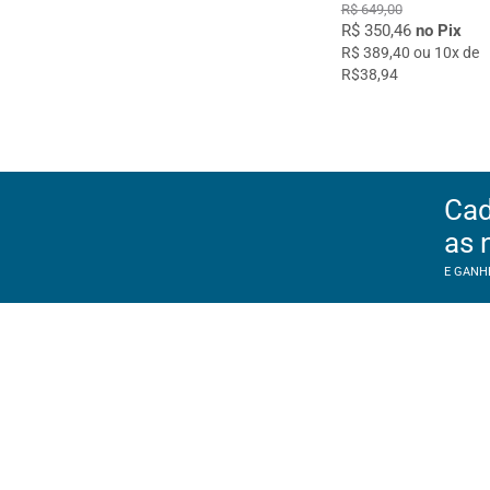
R$ 649,00
R$ 350,46
no Pix
R$ 389,40 ou 10x de
R$38,94
Cad
as 
E GANH