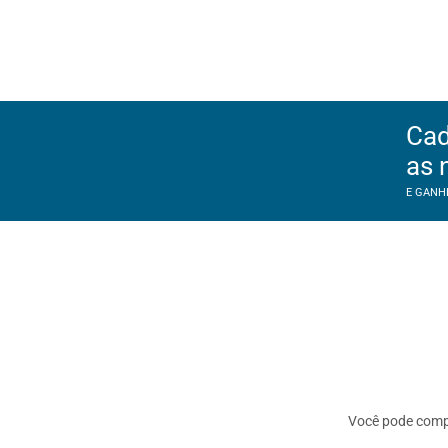
Cad
as 
E GANH
Você pode com