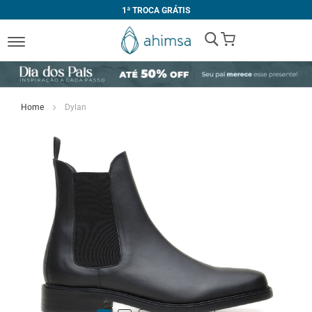
1ª TROCA GRÁTIS
My Cart
Home
Dylan