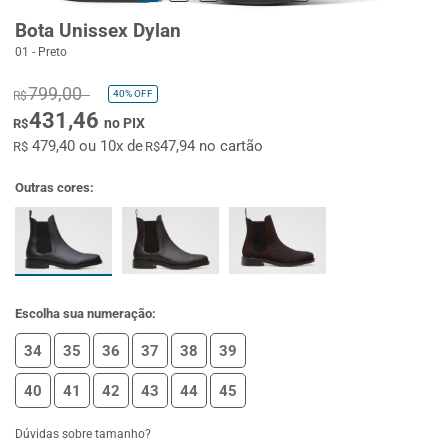
Bota Unissex Dylan
01 - Preto
799,00
40%
OFF
R$
431,46
no PIX
R$
479,40 ou 10x de
47,94 no cartão
R$
R$
Outras cores:
Escolha sua numeração:
34
35
36
37
38
39
40
41
42
43
44
45
Dúvidas sobre tamanho?