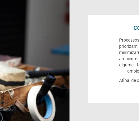
C
Processo
priorizam
minimiza
ambiente.
alguma f
ambien
Afinal de 