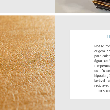
T
Nosso for
origem an
para calç
água (até
temperatu
os pés se
hipoalerg
lavável 
reciclável
meio am