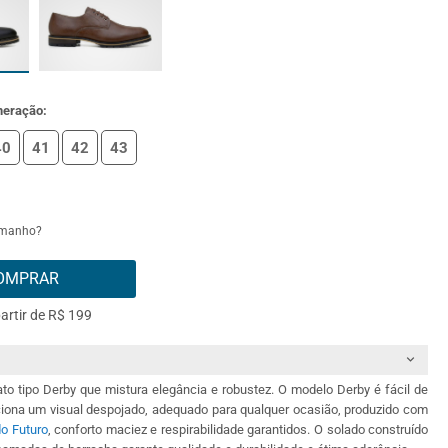
meração:
40
41
42
43
amanho?
OMPRAR
partir de R$ 199
to tipo Derby que mistura elegância e robustez. O modelo Derby é fácil de
rciona um visual despojado, adequado para qualquer ocasião, produzido com
do Futuro
, conforto maciez e respirabilidade garantidos. O solado construído