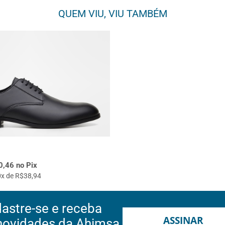
QUEM VIU, VIU TAMBÉM
,46 no Pix
x de R$38,94
astre-se e receba
ASSINAR
novidades da Ahimsa