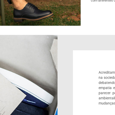
com diferentes 
Acreditam
na socied
debatendo
empatia 
parecer 
ambienta
mudanças