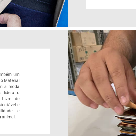
também um
 o Material
om a moda
 lidera o
 Livre de
tentável e
ilidade e
 animal.