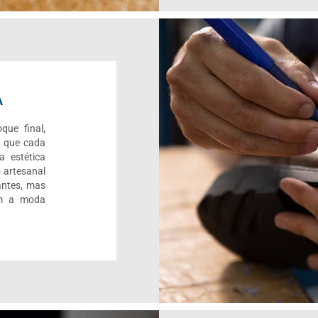
A
que final,
r que cada
a estética
 artesanal
antes, mas
om a moda