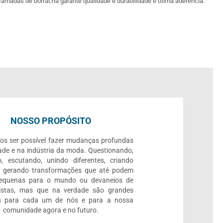
camadas de borracha garante qualidade e durabilidade e ótima aderência.
NOSSO PROPÓSITO
os ser possível fazer mudanças profundas
ade e na indústria da moda. Questionando,
, escutando, unindo diferentes, criando
e gerando transformações que até podem
pequenas para o mundo ou devaneios de
listas, mas que na verdade são grandes
 para cada um de nós e para a nossa
comunidade agora e no futuro.