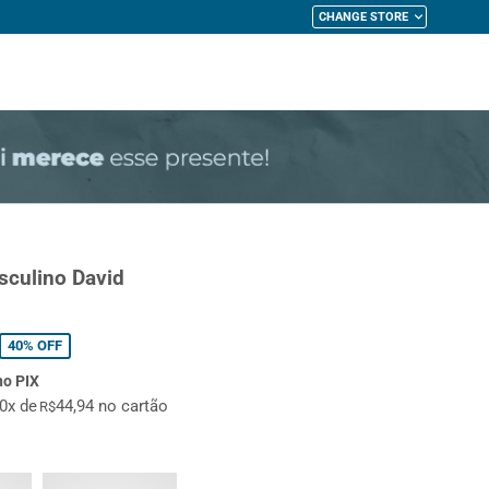
CHANGE STORE
My Cart
sculino David
40%
OFF
no PIX
10x de
44,94 no cartão
R$