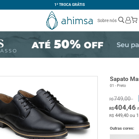
1ª TROCA GRÁTIS
Sobre nós
Sapato Ma
01 - Preto
749,00
R$
404,46
R$
449,40 ou 
R$
Outras cores: