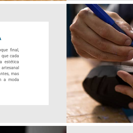
A
que final,
r que cada
a estética
 artesanal
antes, mas
om a moda