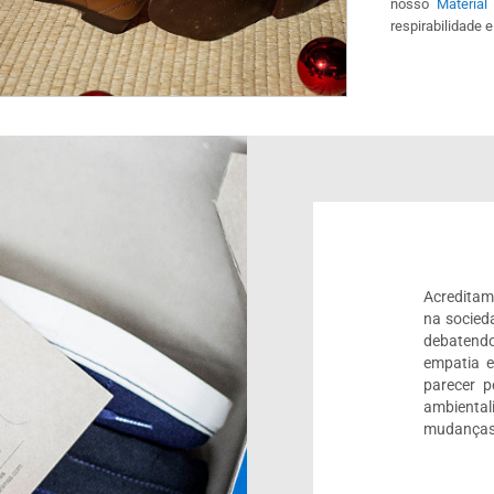
nosso
Material
respirabilidade e
Acreditam
na socied
debatendo
empatia 
parecer 
ambienta
mudanças