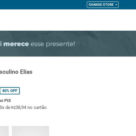
CHANGE STORE
My Cart
culino Elias
40%
OFF
no PIX
10x de
38,94 no cartão
R$