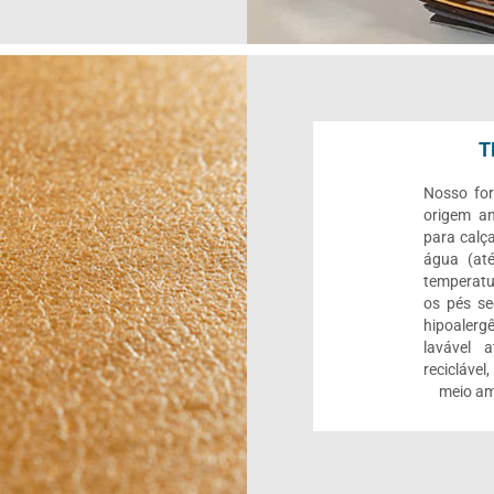
T
Nosso for
origem an
para calç
água (até
temperatu
os pés se
hipoalerg
lavável 
reciclável
meio am