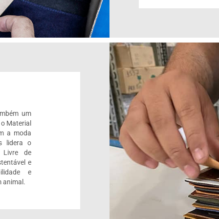
também um
 o Material
om a moda
 lidera o
 Livre de
tentável e
ilidade e
 animal.