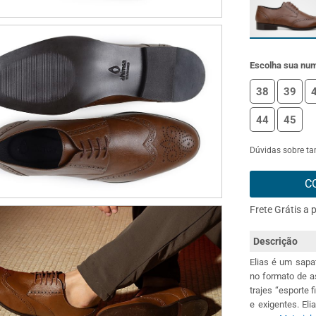
Escolha sua nu
38
39
44
45
Dúvidas sobre t
C
Frete Grátis a 
Descrição
Elias é um sapa
no formato de a
trajes “esporte
e exigentes. El