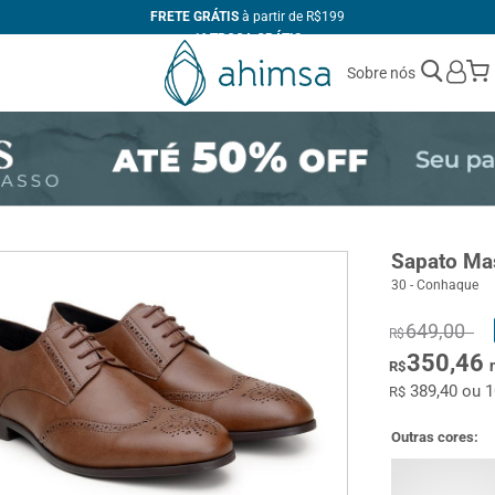
FRETE GRÁTIS
à partir de R$199
1ª TROCA GRÁTIS
ATÉ 10X
SEM JUROS
Sobre nós
+10% DE DESCONTO
no PIX
FABRICAÇÃO PRÓPRIA
Sapato Mas
30 - Conhaque
649,00
R$
350,46
R$
389,40 ou 
R$
Outras cores: