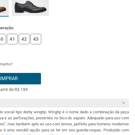
meração:
40
41
42
43
amanho?
OMPRAR
partir de R$ 199
to social tipo derby wingtip. Wingtip é o nome dado a combinação da peça
sa e as perfurações, presentes no bico do sapato. Adequado para uso com
 fino”, mas também apto ao uso com ternos, perfeito para homens modernos
ias é uma versátil opção para se ter em seu guarda-roupas. Produzido com