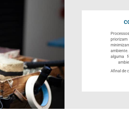
C
Processo
priorizam
minimiza
ambiente.
alguma f
ambien
Afinal de 