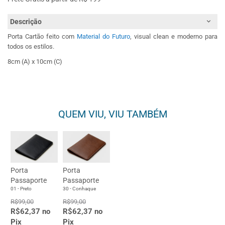
Descrição
Porta Cartão feito com
Material do Futuro
, visual clean e moderno para
todos os estilos.
8cm (A) x 10cm (C)
QUEM VIU, VIU TAMBÉM
Porta
Porta
Passaporte
Passaporte
01 - Preto
30 - Conhaque
R$99,00
R$99,00
R$62,37 no
R$62,37 no
Pix
Pix