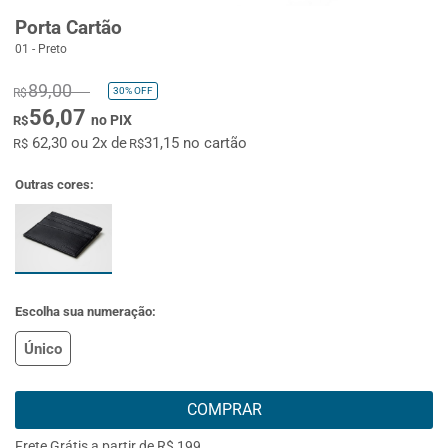
Porta Cartão
01 - Preto
89,00
30%
OFF
R$
56,07
no PIX
R$
62,30 ou 2x de
31,15 no cartão
R$
R$
Outras cores:
Escolha sua numeração:
Único
COMPRAR
Frete Grátis a partir de R$ 199