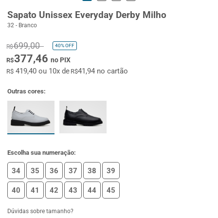
Sapato Unissex Everyday Derby Milho
32 - Branco
699,00
40%
OFF
R$
377,46
no PIX
R$
419,40 ou 10x de
41,94 no cartão
R$
R$
Outras cores:
Escolha sua numeração:
34
35
36
37
38
39
40
41
42
43
44
45
Dúvidas sobre tamanho?