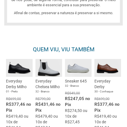
ambiente é essencial para a sua preservação.
Afinal de contas, preservar a natureza é preservar a si mesmo.
QUEM VIU, VIU TAMBÉM
Everyday
Everyday
Sneaker 645
Everyday
32 - Branco
Derby Milho
Chelsea Milho
Derby
01 - Preto
32 - Branco
30 - Conhaque
R$549,00
R$247,05 no
R$699,00
R$799,00
R$699,00
R$377,46 no
R$431,46 no
R$377,46 no
Pix
Pix
Pix
Pix
R$274,50 ou
R$419,40 ou
R$479,40 ou
10x de
R$419,40 ou
10x de
10x de
R$27,45
10x de