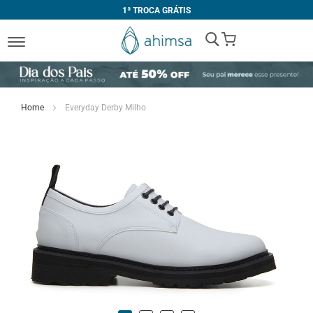
1ª TROCA GRÁTIS
My Cart
Home
Everyday Derby Milho