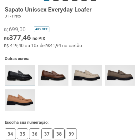
Sapato Unissex Everyday Loafer
01 - Preto
699,00
40%
OFF
R$
377,46
no PIX
R$
419,40 ou 10x de
41,94 no cartão
R$
R$
Outras cores:
Escolha sua numeração:
34
35
36
37
38
39