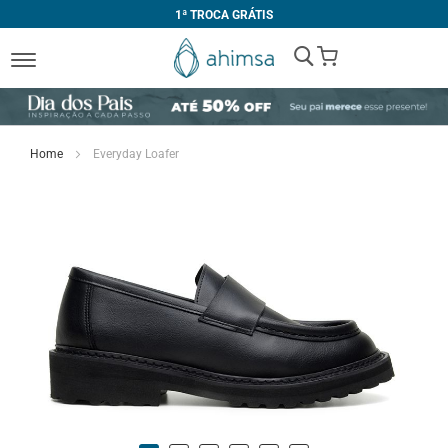
1ª TROCA GRÁTIS
My Cart
Home
Everyday Loafer