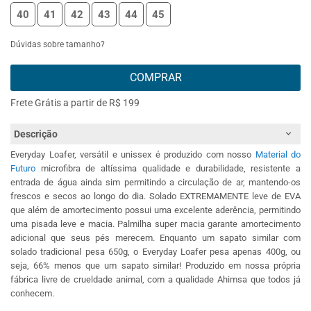
40
41
42
43
44
45
Dúvidas sobre tamanho?
COMPRAR
Frete Grátis a partir de R$ 199
Descrição
Everyday Loafer, versátil e unissex é produzido com nosso
Material do
Futuro
microfibra de altíssima qualidade e durabilidade, resistente a
entrada de água ainda sim permitindo a circulação de ar, mantendo-os
frescos e secos ao longo do dia. Solado EXTREMAMENTE leve de EVA
que além de amortecimento possui uma excelente aderência, permitindo
uma pisada leve e macia. Palmilha super macia garante amortecimento
adicional que seus pés merecem. Enquanto um sapato similar com
solado tradicional pesa 650g, o Everyday Loafer pesa apenas 400g, ou
seja, 66% menos que um sapato similar! Produzido em nossa própria
fábrica livre de crueldade animal, com a qualidade Ahimsa que todos já
conhecem.