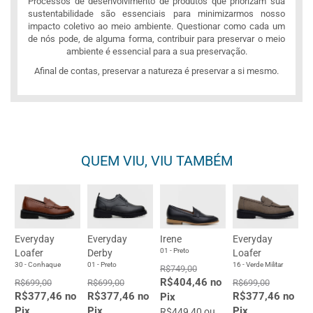
Processos de desenvolvimento de produtos que priorizam sua
sustentabilidade são essenciais para minimizarmos nosso
impacto coletivo ao meio ambiente. Questionar como cada um
de nós pode, de alguma forma, contribuir para preservar o meio
ambiente é essencial para a sua preservação.
Afinal de contas, preservar a natureza é preservar a si mesmo.
QUEM VIU, VIU TAMBÉM
Everyday
Everyday
Irene
Everyday
01 - Preto
Loafer
Derby
Loafer
30 - Conhaque
01 - Preto
16 - Verde Militar
R$749,00
R$404,46 no
R$699,00
R$699,00
R$699,00
R$377,46 no
R$377,46 no
R$377,46 no
Pix
Pix
Pix
Pix
R$449,40 ou