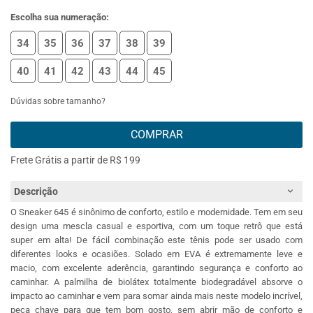
Escolha sua numeração:
34
35
36
37
38
39
40
41
42
43
44
45
Dúvidas sobre tamanho?
COMPRAR
Frete Grátis a partir de R$ 199
Descrição
O Sneaker 645 é sinônimo de conforto, estilo e modernidade. Tem em seu
design uma mescla casual e esportiva, com um toque retrô que está
super em alta! De fácil combinação este tênis pode ser usado com
diferentes looks e ocasiões. Solado em EVA é extremamente leve e
macio, com excelente aderência, garantindo segurança e conforto ao
caminhar. A palmilha de biolátex totalmente biodegradável absorve o
impacto ao caminhar e vem para somar ainda mais neste modelo incrível,
peça chave para que tem bom gosto, sem abrir mão de conforto e