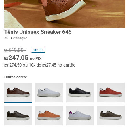
Tênis Unissex Sneaker 645
30 - Conhaque
549,00
50%
OFF
R$
247,05
no PIX
R$
274,50 ou 10x de
27,45 no cartão
R$
R$
Outras cores: