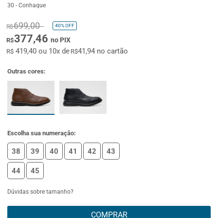
30 - Conhaque
699,00
40%
OFF
R$
377,46
no PIX
R$
419,40 ou 10x de
41,94 no cartão
R$
R$
Outras cores:
Escolha sua numeração:
38
39
40
41
42
43
44
45
Dúvidas sobre tamanho?
COMPRAR