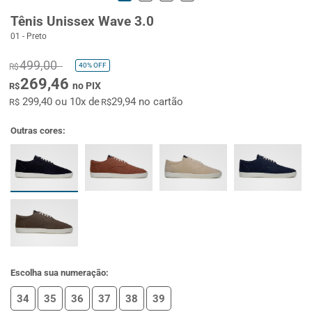
Tênis Unissex Wave 3.0
01 - Preto
499,00
40%
OFF
R$
269,46
no PIX
R$
299,40 ou 10x de
29,94 no cartão
R$
R$
Outras cores:
Escolha sua numeração:
34
35
36
37
38
39