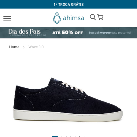
1ª TROCA GRÁTIS
My Cart
Home
Wave 3.0