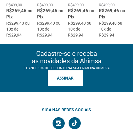
R$499,00
R$499,00
R$499,00
R$499,00
R$269,46 no
R$269,46 no
R$269,46 no
R$269,46 no
Pix
Pix
Pix
Pix
R$299,40 ou
R$299,40 ou
R$299,40 ou
R$299,40 ou
10x de
10x de
10x de
10x de
R$29,94
R$29,94
R$29,94
R$29,94
Cadastre-se e receba
as novidades da Ahimsa
E GANHE 10% DE DESCONTO NA SUA PRIMEIRA COMPRA
ASSINAR
SIGA NAS REDES SOCIAIS