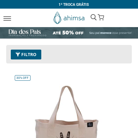
1ª TROCA GRÁTIS
My Cart
FILTRO
Tamanho
Único
Remover este Item
30%
OFF
Limpar Tudo
COR
Cru