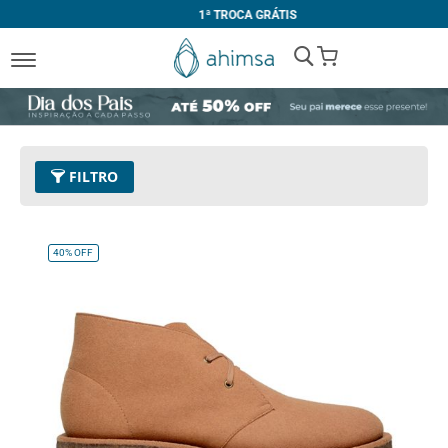
1ª TROCA GRÁTIS
My Cart
FILTRO
Cor
05 - Tan
Remover este Item
40%
OFF
Tamanho
36
Remover este Item
Limpar Tudo