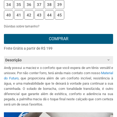
34
35
36
37
38
39
40
41
42
43
44
45
Dúvidas sobre tamanho?
COMPRAR
Frete Grátis a partir de R$ 199
Descrição
Andy possui a maciez e o conforto que você espera de um tênis versátil e
unissex. Por não conter forro, terá ainda mais contato com nosso
Material
do Futuro
, que proporciona além de um conforto incrível, resistência à
água, e uma maleabilidade que te deixará à vontade para continuar a sua
caminhada. O solado de borracha, com tonalidade translúcida, é outro
diferencial que garante além de estética, conforto e aderência na sua
pegada, a palmilha macia dá o toque final neste calçado que com certeza
será um de seus favoritos.