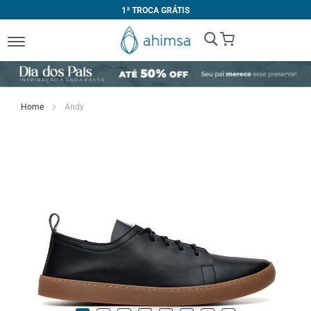
1ª TROCA GRÁTIS
My Cart
Home
Andy