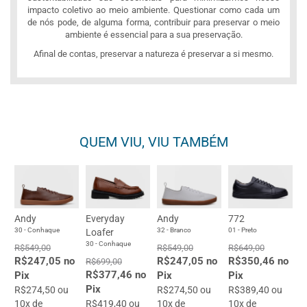
impacto coletivo ao meio ambiente. Questionar como cada um
de nós pode, de alguma forma, contribuir para preservar o meio
ambiente é essencial para a sua preservação.
Afinal de contas, preservar a natureza é preservar a si mesmo.
QUEM VIU, VIU TAMBÉM
Andy
Everyday
Andy
772
30 - Conhaque
32 - Branco
01 - Preto
Loafer
30 - Conhaque
R$549,00
R$549,00
R$649,00
R$247,05 no
R$247,05 no
R$350,46 no
R$699,00
R$377,46 no
Pix
Pix
Pix
Pix
R$274,50 ou
R$274,50 ou
R$389,40 ou
10x de
R$419,40 ou
10x de
10x de