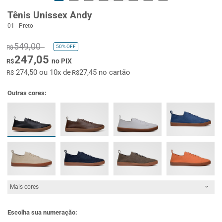
Tênis Unissex Andy
01 - Preto
549,00
50%
OFF
R$
247,05
no PIX
R$
274,50 ou 10x de
27,45 no cartão
R$
R$
Outras cores:
Mais cores
Escolha sua numeração: