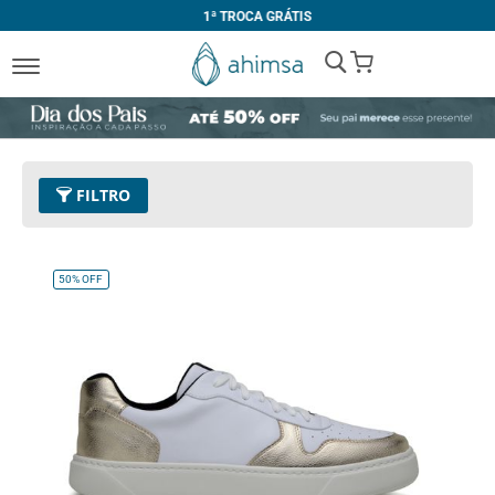
1ª TROCA GRÁTIS
My Cart
FILTRO
Cor
39 - Dourado
Remover este Item
50%
OFF
Limpar Tudo
TAMANHO
32
33
34
35
36
37
38
39
40
41
42
43
44
45
Único