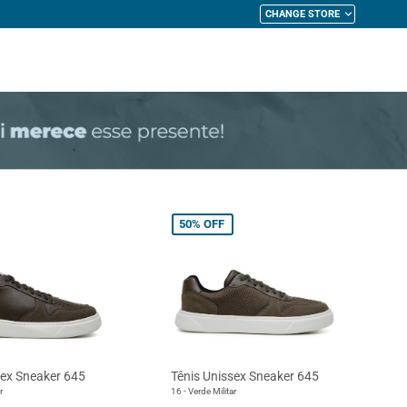
CHANGE STORE
My Cart
50%
OFF
sex Sneaker 645
Tênis Unissex Sneaker 645
r
16 - Verde Militar