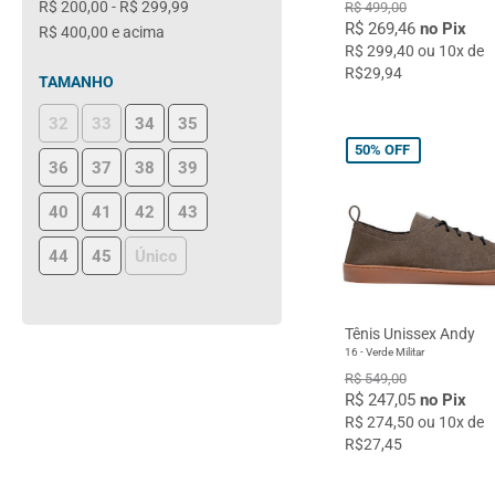
R$ 200,00
-
R$ 299,99
R$ 499,00
R$ 269,46
no Pix
R$ 400,00
e acima
R$ 299,40 ou 10x de
R$29,94
TAMANHO
32
33
34
35
50%
OFF
36
37
38
39
40
41
42
43
44
45
Único
Tênis Unissex Andy
16 - Verde Militar
R$ 549,00
R$ 247,05
no Pix
R$ 274,50 ou 10x de
R$27,45