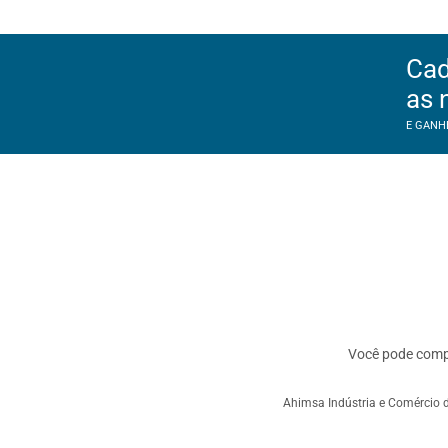
Cad
as 
E GANH
Você pode com
Ahimsa Indústria e Comércio d