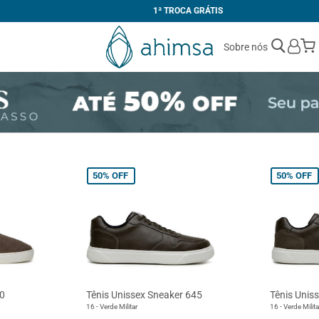
1ª TROCA GRÁTIS
Sobre nós
50%
OFF
50%
OFF
.0
Tênis Unissex Sneaker 645
Tênis Unis
16 - Verde Militar
16 - Verde Milita