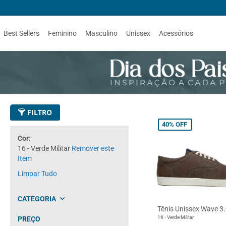
Best Sellers
Feminino
Masculino
Unissex
Acessórios
FILTRO
40%
OFF
Cor
16 - Verde Militar
Remover este
Item
Limpar Tudo
CATEGORIA
Tênis Unissex Wave 3
Bota
16 - Verde Militar
PREÇO
Tênis