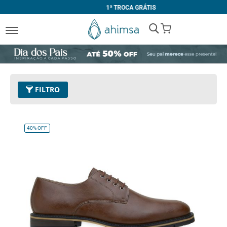
1ª TROCA GRÁTIS
My Cart
FILTRO
Preço
R$ 449,00 - R$ 449,99
Remover este Item
40%
OFF
Tamanho
43
Remover este Item
Limpar Tudo
COR
Preto
Conhaque