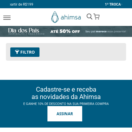
de R$199
1ª TROCA GRÁTIS
My Cart
FILTRO
Preço
R$ 449,00 - R$ 449,99
Remover este Item
Tamanho
34
Remover este Item
Cadastre-se e receba
Limpar Tudo
as novidades da Ahimsa
E GANHE 10% DE DESCONTO NA SUA PRIMEIRA COMPRA
ASSINAR