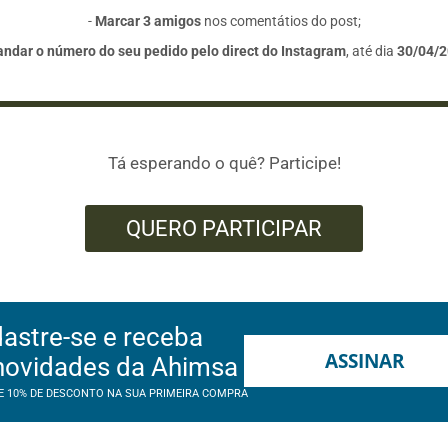
-
Marcar 3 amigos
nos comentátios do post;
ndar o número do seu pedido pelo direct do Instagram
, até dia
30/04/
Tá esperando o quê? Participe!
QUERO PARTICIPAR
astre-se e receba
ASSINAR
novidades da Ahimsa
E 10% DE DESCONTO NA SUA PRIMEIRA COMPRA