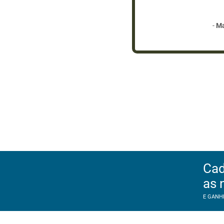
-
Ma
Cad
as 
E GANH