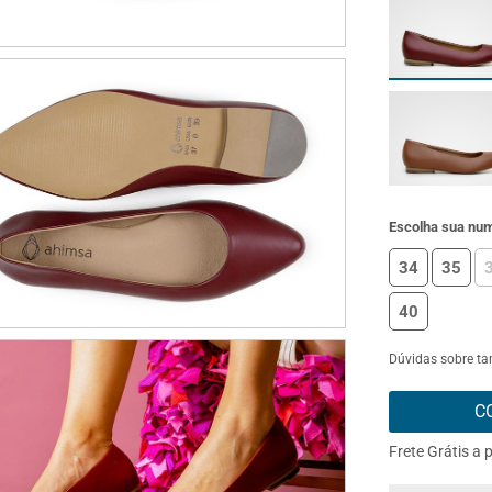
Escolha sua nu
34
35
40
Dúvidas sobre t
C
Frete Grátis a 