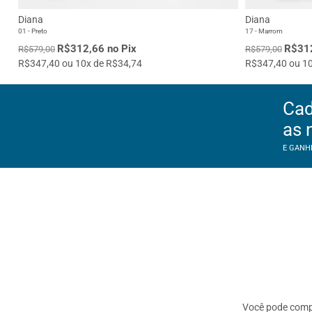
Diana
Diana
01 - Preto
17 - Marrom
R$312,66 no Pix
R$312
R$579,00
R$579,00
R$347,40 ou 10x de R$34,74
R$347,40 ou 10
Cad
as 
E GANH
Você pode com