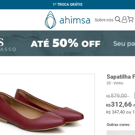
1ª TROCA GRÁTIS
Sobre nós
Sapatilha 
20 - Vinho
579,00
R$
312,66
R$
347,40 ou 
R$
Outras cores: