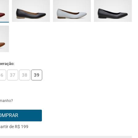
meração:
36
37
38
39
amanho?
OMPRAR
partir de R$ 199