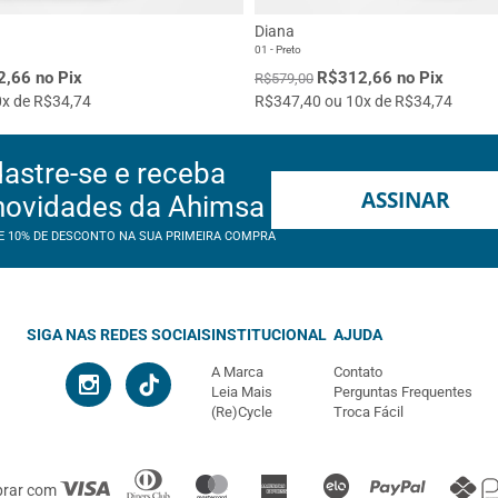
Diana
01 - Preto
,66 no Pix
R$312,66 no Pix
R$579,00
x de R$34,74
R$347,40 ou 10x de R$34,74
astre-se e receba
ASSINAR
novidades da Ahimsa
E 10% DE DESCONTO NA SUA PRIMEIRA COMPRA
SIGA NAS REDES SOCIAIS
INSTITUCIONAL
AJUDA
A Marca
Contato
Leia Mais
Perguntas Frequentes
(Re)Cycle
Troca Fácil
prar com