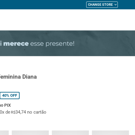
CHANGE STORE
My Cart
Feminina Diana
40%
OFF
no PIX
10x de
34,74 no cartão
R$