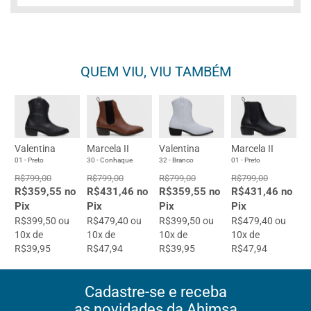
QUEM VIU, VIU TAMBÉM
Valentina
Marcela II
Valentina
Marcela II
01 - Preto
30 - Conhaque
32 - Branco
01 - Preto
R$799,00
R$799,00
R$799,00
R$799,00
R$359,55 no
R$431,46 no
R$359,55 no
R$431,46 no
Pix
Pix
Pix
Pix
R$399,50 ou
R$479,40 ou
R$399,50 ou
R$479,40 ou
10x de
10x de
10x de
10x de
R$39,95
R$47,94
R$39,95
R$47,94
Cadastre-se e receba
as novidades da Ahimsa