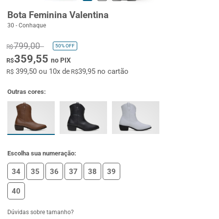
Bota Feminina Valentina
30 - Conhaque
799,00
50%
OFF
R$
359,55
no PIX
R$
399,50 ou 10x de
39,95 no cartão
R$
R$
Outras cores:
Escolha sua numeração:
34
35
36
37
38
39
40
Dúvidas sobre tamanho?