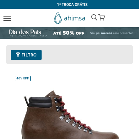
1ª TROCA GRÁTIS
My Cart
FILTRO
Preço
R$ 500,00 e acima
Remover este Item
40%
OFF
Tamanho
45
Remover este Item
Limpar Tudo
COR
Preto
Conhaque