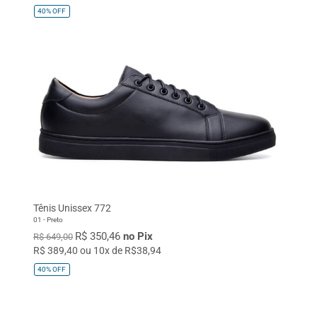
40%
OFF
Tênis Unissex 772
01 - Preto
R$ 350,46
no Pix
R$ 649,00
R$ 389,40 ou 10x de R$38,94
40%
OFF