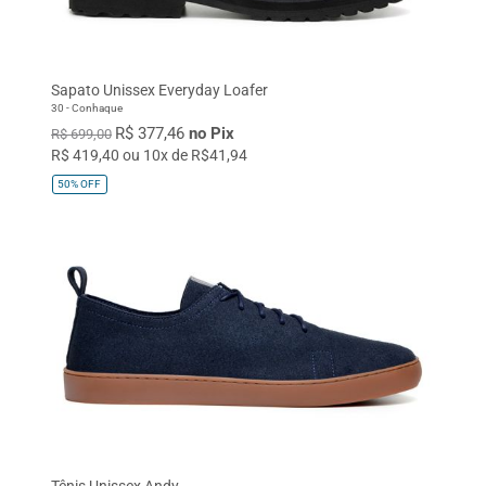
Vermelho
Café
Verde Militar
Marrom
Azul Marinho
Vinho
Laranja
Conhaque
Branco
Sapato Unissex Everyday Loafer
30 - Conhaque
Azul Bebê
Rosa Quartzo
R$ 377,46
no Pix
R$ 699,00
Dourado
R$ 419,40 ou 10x de R$41,94
50%
OFF
TAMANHO
32
33
34
35
36
37
38
39
40
41
42
43
44
45
Único
Tênis Unissex Andy