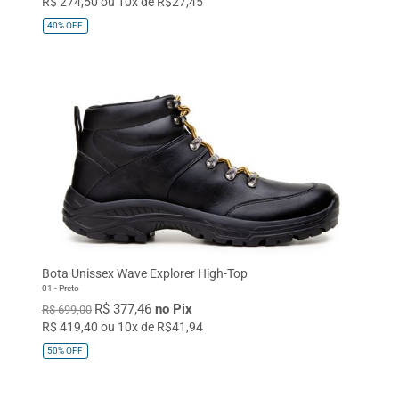
R$ 274,50 ou 10x de R$27,45
40%
OFF
Bota Unissex Wave Explorer High-Top
01 - Preto
R$ 377,46
no Pix
R$ 699,00
R$ 419,40 ou 10x de R$41,94
50%
OFF