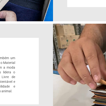
também um
 o Material
om a moda
 lidera o
 Livre de
tentável e
ilidade e
 animal.