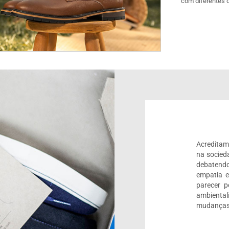
com diferentes 
Acreditam
na socied
debatendo
empatia 
parecer 
ambienta
mudanças