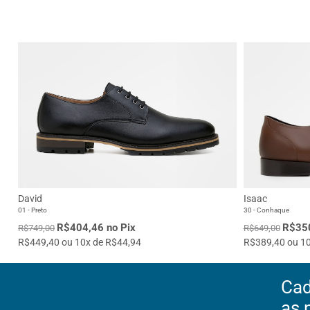
David
Isaac
01 - Preto
30 - Conhaque
R$404,46 no Pix
R$350
R$749,00
R$649,00
R$449,40 ou 10x de R$44,94
R$389,40 ou 10
Cad
as 