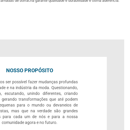
camadas de borracha garante qualidade e durabilidade e ótima aderência.
NOSSO PROPÓSITO
os ser possível fazer mudanças profundas
ade e na indústria da moda. Questionando,
, escutando, unindo diferentes, criando
e gerando transformações que até podem
pequenas para o mundo ou devaneios de
listas, mas que na verdade são grandes
 para cada um de nós e para a nossa
comunidade agora e no futuro.