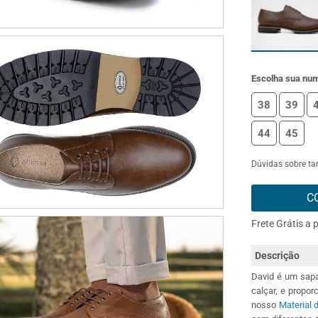
Escolha sua nu
38
39
44
45
Dúvidas sobre t
C
Frete Grátis a 
Descrição
David é um sapa
calçar, e propo
nosso
Material 