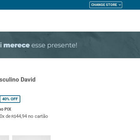
CHANGE STORE
My Cart
sculino David
40%
OFF
no PIX
10x de
44,94 no cartão
R$