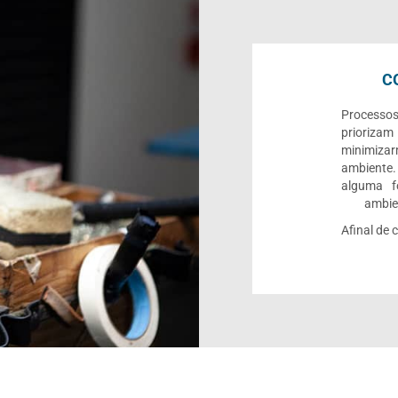
C
Processo
priorizam
minimiza
ambiente.
alguma f
ambien
Afinal de 