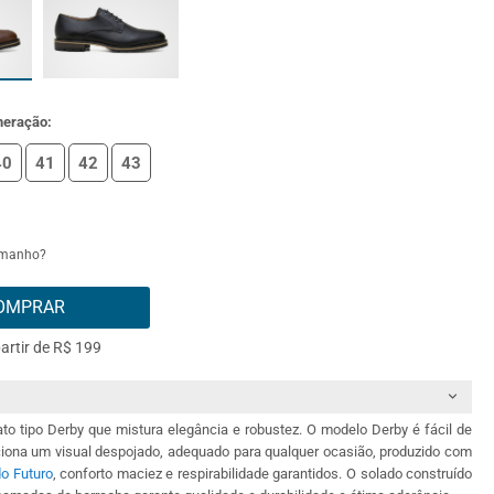
meração:
40
41
42
43
amanho?
OMPRAR
partir de R$ 199
to tipo Derby que mistura elegância e robustez. O modelo Derby é fácil de
rciona um visual despojado, adequado para qualquer ocasião, produzido com
do Futuro
, conforto maciez e respirabilidade garantidos. O solado construído