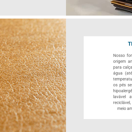
T
Nosso for
origem an
para calç
água (até
temperatu
os pés se
hipoalerg
lavável 
reciclável
meio am