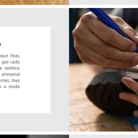
A
que final,
r que cada
a estética
 artesanal
antes, mas
om a moda