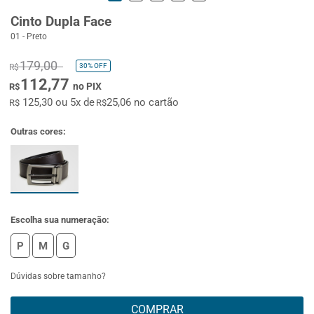
Cinto Dupla Face
01 - Preto
179,00
30%
OFF
R$
112,77
no PIX
R$
125,30 ou 5x de
25,06 no cartão
R$
R$
Outras cores:
Escolha sua numeração:
P
M
G
Dúvidas sobre tamanho?
COMPRAR