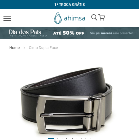
1ª TROCA GRÁTIS
My Cart
Home
Cinto Dupla Face