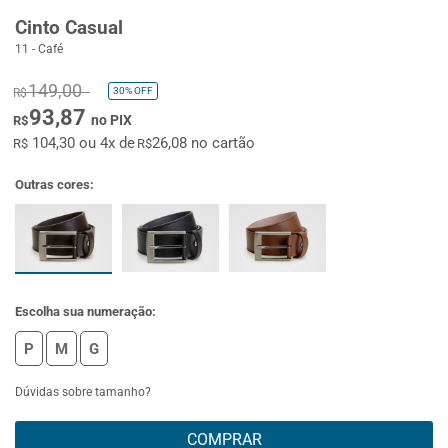
Cinto Casual
11 - Café
149,00
30%
OFF
R$
93,87
no PIX
R$
104,30 ou 4x de
26,08 no cartão
R$
R$
Outras cores:
Escolha sua numeração:
P
M
G
Dúvidas sobre tamanho?
COMPRAR