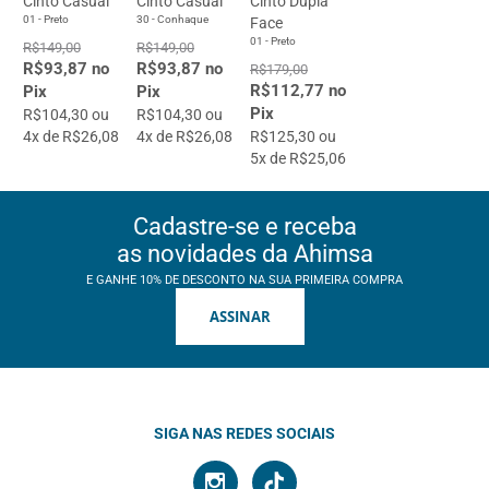
Cinto Casual
Cinto Casual
Cinto Dupla
01 - Preto
30 - Conhaque
Face
01 - Preto
R$149,00
R$149,00
R$93,87 no
R$93,87 no
R$179,00
R$112,77 no
Pix
Pix
Pix
R$104,30 ou
R$104,30 ou
4x de R$26,08
4x de R$26,08
R$125,30 ou
5x de R$25,06
Cadastre-se e receba
as novidades da Ahimsa
E GANHE 10% DE DESCONTO NA SUA PRIMEIRA COMPRA
ASSINAR
SIGA NAS REDES SOCIAIS