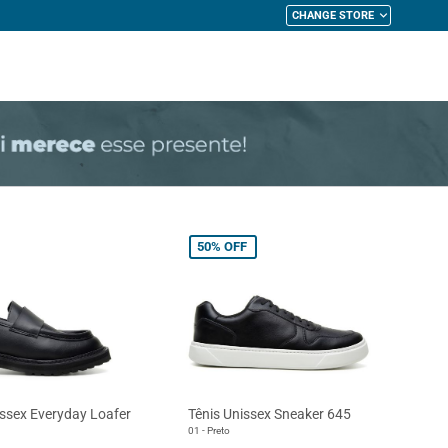
CHANGE STORE
My Cart
50%
OFF
ssex Everyday Loafer
Tênis Unissex Sneaker 645
01 - Preto