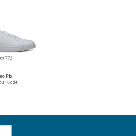
sex 772
no Pix
ou 10x de