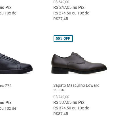
R$ 549,00
no Pix
R$ 247,05
no Pix
ou 10x de
R$ 274,50 ou 10x de
R$27,45
50%
OFF
Sapato Masculino Edward
sex 772
11 - Café
R$ 749,00
R$ 337,05
no Pix
no Pix
R$ 374,50 ou 10x de
ou 10x de
R$37,45