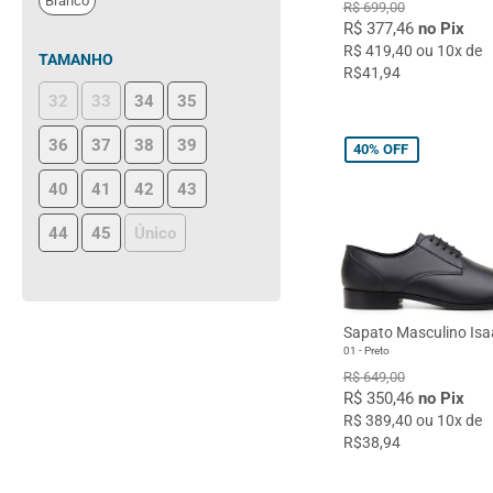
Branco
R$ 699,00
R$ 377,46
no Pix
R$ 419,40 ou 10x de
TAMANHO
R$41,94
32
33
34
35
36
37
38
39
40%
OFF
40
41
42
43
44
45
Único
Sapato Masculino Isa
01 - Preto
R$ 649,00
R$ 350,46
no Pix
R$ 389,40 ou 10x de
R$38,94