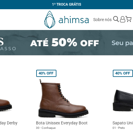
1ª TROCA GRÁTIS
Sobre nós
40%
OFF
40%
OFF
day Derby
Bota Unissex Everyday Boot
Sapato Uni
30 - Conhaque
01 - Preto