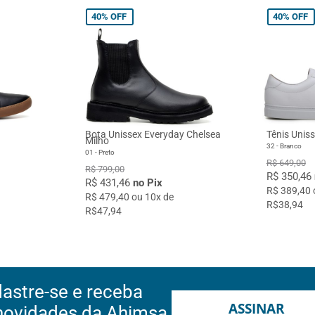
40%
OFF
40%
OFF
Bota Unissex Everyday Chelsea
Tênis Unis
Milho
32 - Branco
01 - Preto
R$ 649,00
R$ 799,00
R$ 350,46
R$ 431,46
no Pix
R$ 389,40 
R$ 479,40 ou 10x de
R$38,94
R$47,94
astre-se e receba
ASSINAR
novidades da Ahimsa