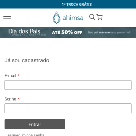
1ª TROCA GRÁTIS
My Cart
Já sou cadastrado
E-mail
Senha
Entrar
esqueci minha senha