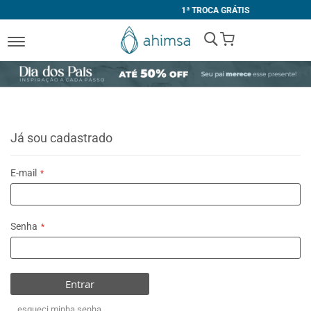
1ª TROCA GRÁTIS
My Cart
Já sou cadastrado
E-mail
Senha
Entrar
esqueci minha senha