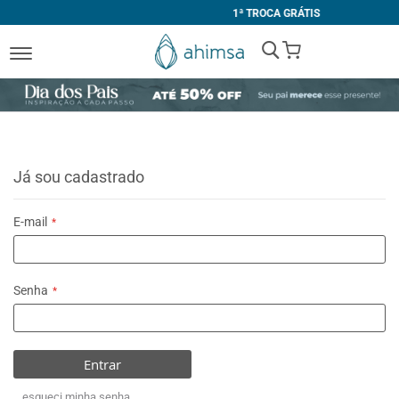
1ª TROCA GRÁTIS
My Cart
Já sou cadastrado
E-mail
Senha
Entrar
esqueci minha senha