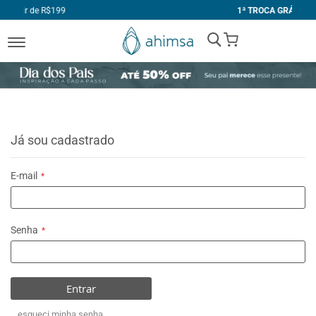
99
1ª TROCA GRÁTIS
My Cart
Já sou cadastrado
E-mail
Senha
Entrar
esqueci minha senha