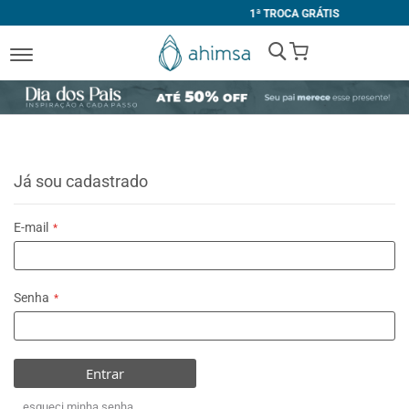
1ª TROCA GRÁTIS
My Cart
Já sou cadastrado
E-mail
Senha
Entrar
esqueci minha senha