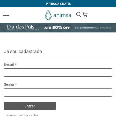
1ª TROCA GRÁTIS
My Cart
Já sou cadastrado
E-mail
Senha
Entrar
esqueci minha senha