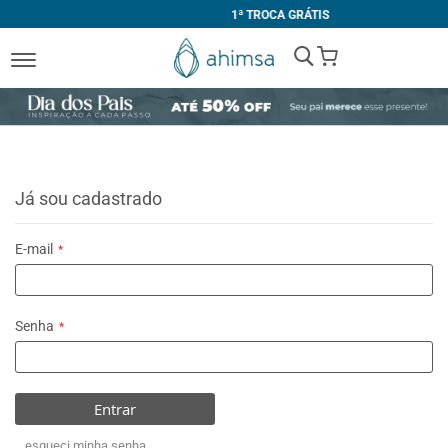
1ª TROCA GRÁTIS
My Cart
Já sou cadastrado
E-mail
Senha
Entrar
esqueci minha senha