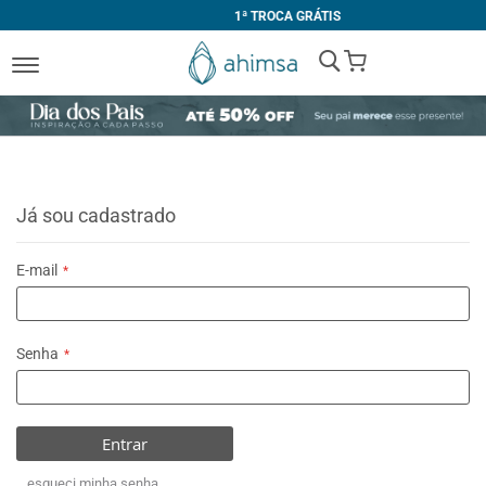
1ª TROCA GRÁTIS
My Cart
Já sou cadastrado
E-mail
Senha
Entrar
esqueci minha senha