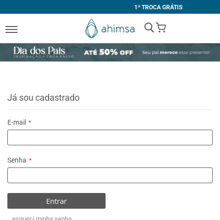
1ª TROCA GRÁTIS
My Cart
Já sou cadastrado
E-mail
Senha
Entrar
esqueci minha senha