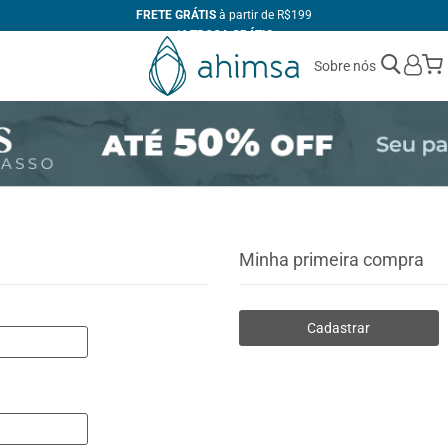
FRETE GRÁTIS
à partir de R$199
1ª TROCA GRÁTIS
ATÉ 10X
SEM JUROS
Sobre nós
+10% DE DESCONTO
no PIX
FABRICAÇÃO PRÓPRIA
Minha primeira compra
Cadastrar