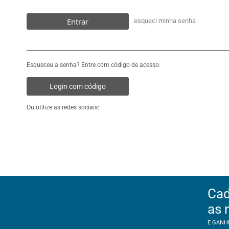
Entrar
esqueci minha senha
Esqueceu a senha? Entre com código de acesso:
Login com código
Ou utilize as redes sociais:
Cad
as 
E GANH