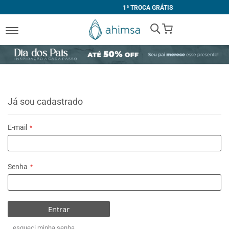
1ª TROCA GRÁTIS
My Cart
Já sou cadastrado
E-mail
Senha
Entrar
esqueci minha senha