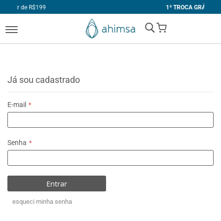
99
1ª TROCA GRÁTIS
My Cart
Já sou cadastrado
E-mail
Senha
Entrar
esqueci minha senha