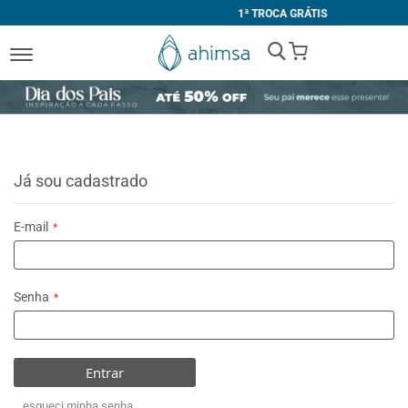
1ª TROCA GRÁTIS
My Cart
Já sou cadastrado
E-mail
Senha
Entrar
esqueci minha senha