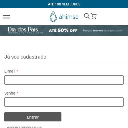
ATÉ 10X
SEM JUROS
My Cart
Já sou cadastrado
E-mail
Senha
Entrar
esqueci minha senha