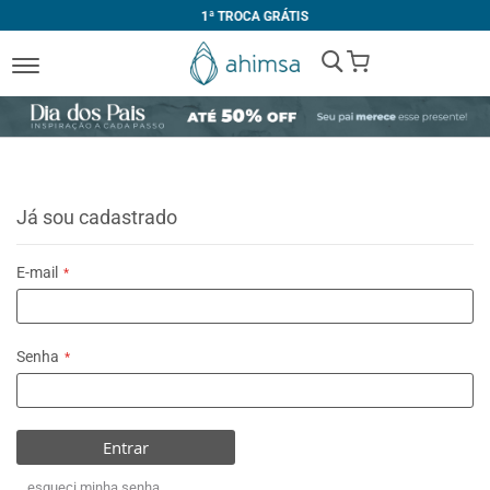
1ª TROCA GRÁTIS
My Cart
Já sou cadastrado
E-mail
Senha
Entrar
esqueci minha senha