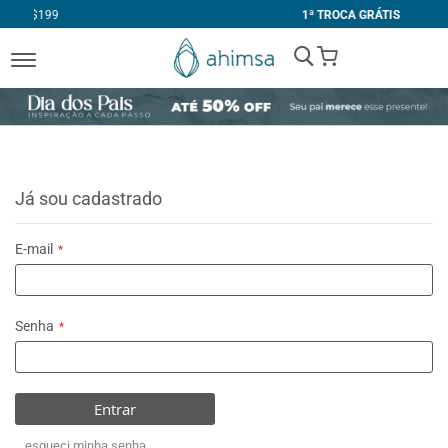
1ª TROCA GRÁTIS
My Cart
Já sou cadastrado
E-mail
Senha
Entrar
esqueci minha senha