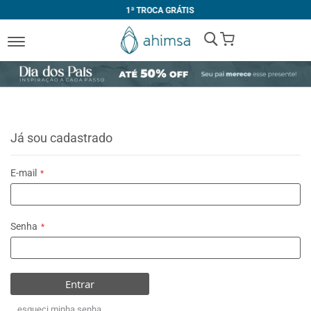
1ª TROCA GRÁTIS
My Cart
Já sou cadastrado
E-mail
Senha
Entrar
esqueci minha senha